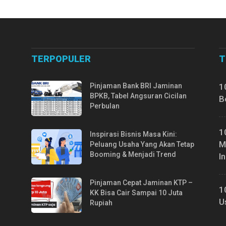
TERPOPULER
T
Pinjaman Bank BRI Jaminan
1
BPKB, Tabel Angsuran Cicilan
B
Perbulan
1
Inspirasi Bisnis Masa Kini:
M
Peluang Usaha Yang Akan Tetap
Booming & Menjadi Trend
I
Pinjaman Cepat Jaminan KTP –
1
KK Bisa Cair Sampai 10 Juta
U
Rupiah