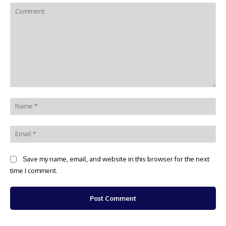
Comment:
Na
Ema
Save my name, email, and website in this browser for the next
time I comment.