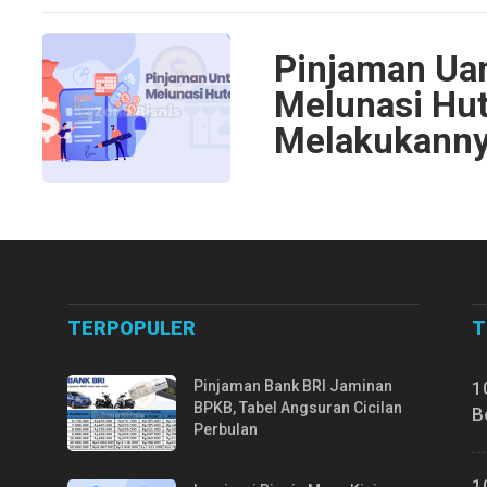
Pinjaman Uan
Melunasi Hut
Melakukann
TERPOPULER
T
Pinjaman Bank BRI Jaminan
1
BPKB, Tabel Angsuran Cicilan
B
Perbulan
1