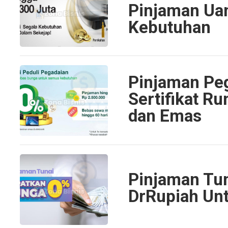
Pinjaman Ua
Kebutuhan
Pinjaman Pe
Sertifikat R
dan Emas
Pinjaman Tun
DrRupiah Unt