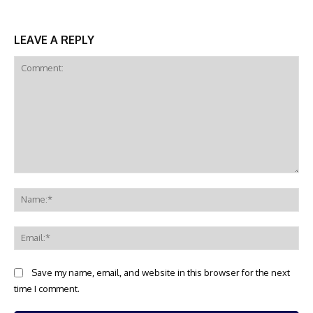
LEAVE A REPLY
Comment:
Na
Ema
Save my name, email, and website in this browser for the next
time I comment.