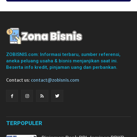
ZOBISNIS.com: Informasi terbaru, sumber referensi,
aneka peluang usaha & bisnis menjanjikan saat ini.
Beserta info kredit, pinjaman uang dan perbankan.
Contact us:
contact@zobisnis.com
TERPOPULER