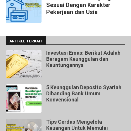
Sesuai Dengan Karakter
Pekerjaan dan Usia
ARTIKEL TERKAIT
Investasi Emas: Berikut Adalah
Beragam Keunggulan dan
Keuntungannya
5 Keunggulan Deposito Syariah
Dibanding Bank Umum
Konvensional
Tips Cerdas Mengelola
Keuangan Untuk Memulai