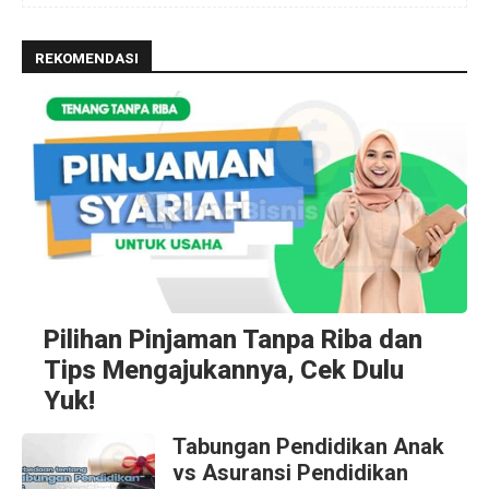
REKOMENDASI
Pilihan Pinjaman Tanpa Riba dan
Tips Mengajukannya, Cek Dulu
Yuk!
Tabungan Pendidikan Anak
vs Asuransi Pendidikan