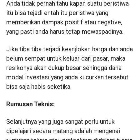
Anda tidak pernah tahu kapan suatu peristiwa
itu bisa tejadi entah itu peristiwa yang
memberikan dampak positif atau negative,
yang pasti anda harus tetap mewaspadinya.
Jika tiba tiba terjadi keanjlokan harga dan anda
belum sempat untuk keluar dari pasar, maka
resikonya akan cukup besar sehingga dana
modal investasi yang anda kucurkan tersebut
bisa saja habis seketika.
Rumusan Teknis:
Selanjutnya yang juga sangat perlu untuk
dipelajari secara matang adalah mengenai