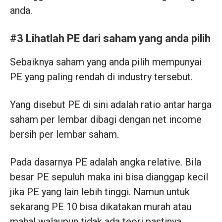
anda.
#3 Lihatlah PE dari saham yang anda pilih
Sebaiknya saham yang anda pilih mempunyai
PE yang paling rendah di industry tersebut.
Yang disebut PE di sini adalah ratio antar harga
saham per lembar dibagi dengan net income
bersih per lembar saham.
Pada dasarnya PE adalah angka relative. Bila
besar PE sepuluh maka ini bisa dianggap kecil
jika PE yang lain lebih tinggi. Namun untuk
sekarang PE 10 bisa dikatakan murah atau
mahal walaupun tidak ada teori pastinya.