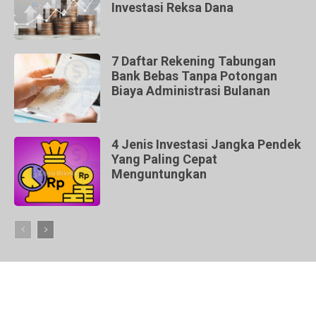
Investasi Reksa Dana
7 Daftar Rekening Tabungan
Bank Bebas Tanpa Potongan
Biaya Administrasi Bulanan
4 Jenis Investasi Jangka Pendek
Yang Paling Cepat
Menguntungkan