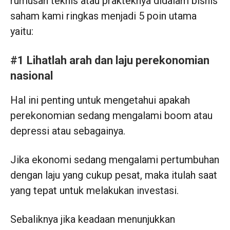
rumusan teknis atau prakteknya didalam bisnis
saham kami ringkas menjadi 5 poin utama
yaitu:
#1 Lihatlah arah dan laju perekonomian
nasional
Hal ini penting untuk mengetahui apakah
perekonomian sedang mengalami boom atau
depressi atau sebagainya.
Jika ekonomi sedang mengalami pertumbuhan
dengan laju yang cukup pesat, maka itulah saat
yang tepat untuk melakukan investasi.
Sebaliknya jika keadaan menunjukkan