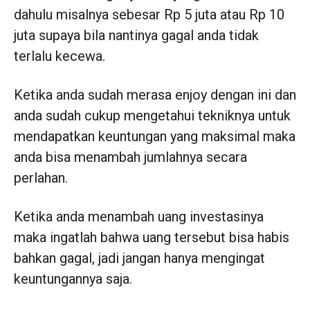
dahulu misalnya sebesar Rp 5 juta atau Rp 10
juta supaya bila nantinya gagal anda tidak
terlalu kecewa.
Ketika anda sudah merasa enjoy dengan ini dan
anda sudah cukup mengetahui tekniknya untuk
mendapatkan keuntungan yang maksimal maka
anda bisa menambah jumlahnya secara
perlahan.
Ketika anda menambah uang investasinya
maka ingatlah bahwa uang tersebut bisa habis
bahkan gagal, jadi jangan hanya mengingat
keuntungannya saja.