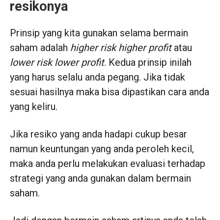
resikonya
Prinsip yang kita gunakan selama bermain
saham adalah
higher risk higher profit
atau
lower risk lower profit
. Kedua prinsip inilah
yang harus selalu anda pegang. Jika tidak
sesuai hasilnya maka bisa dipastikan cara anda
yang keliru.
Jika resiko yang anda hadapi cukup besar
namun keuntungan yang anda peroleh kecil,
maka anda perlu melakukan evaluasi terhadap
strategi yang anda gunakan dalam bermain
saham.