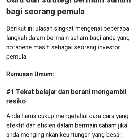
bagi seorang pemula
Berikut ini ulasan singkat mengenai beberapa
langkah dalam bermain saham bagi anda yang
notabene masih sebagai seorang investor
pemula.
Rumusan Umum:
#1 Tekat belajar dan berani mengambil
resiko
Anda harus cukup mengetahui cara cara yang
efektif dan efisien dalam bermain saham jika
anda menginginkan keuntungan yang besar.