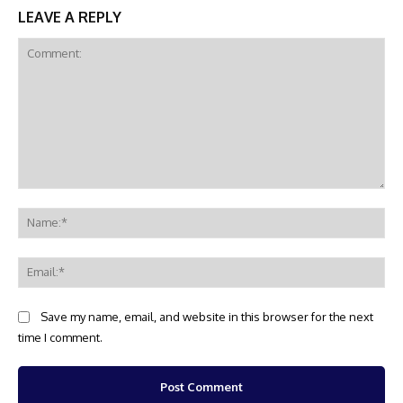
LEAVE A REPLY
Comment:
Na
Ema
Save my name, email, and website in this browser for the next
time I comment.