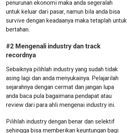
penurunan ekonomi maka anda segeralah
untuk keluar dari pasar, namun bila anda bisa
survive dengan keadaanya maka tetaplah untuk
bertahan.
#2 Mengenali industry dan track
recordnya
Sebaiknya pilihlah industry yang sudah tidak
asing lagi dan anda menyukainya. Pelajarilah
sejarahnya dengan cermat dan jangan lupa
anda baca pula bagaimana pendapat atau
review dari para ahli mengenai industry ini.
Pilihlah industry dengan benar dan selektif
sehingga bisa memberikan keuntungan bagi