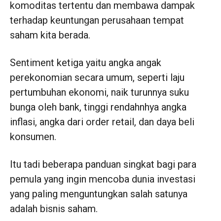
komoditas tertentu dan membawa dampak
terhadap keuntungan perusahaan tempat
saham kita berada.
Sentiment ketiga yaitu angka angak
perekonomian secara umum, seperti laju
pertumbuhan ekonomi, naik turunnya suku
bunga oleh bank, tinggi rendahnhya angka
inflasi, angka dari order retail, dan daya beli
konsumen.
Itu tadi beberapa panduan singkat bagi para
pemula yang ingin mencoba dunia investasi
yang paling menguntungkan salah satunya
adalah bisnis saham.