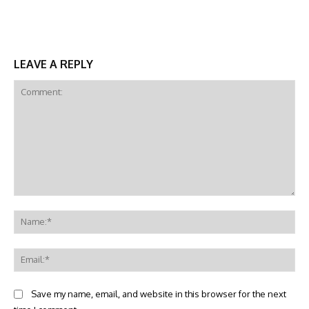
LEAVE A REPLY
Comment:
Na
Ema
Save my name, email, and website in this browser for the next